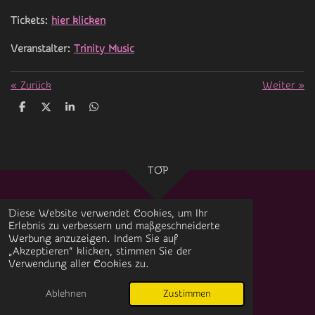
Tickets:
hier klicken
Veranstalter:
Trinity Music
«
Zurück
Weiter
»
T
T
T
T
e
e
e
e
i
i
i
i
l
l
l
l
e
e
e
e
n
n
n
n
TOP
Diese Website verwendet Cookies, um Ihr
Erlebnis zu verbessern und maßgeschneiderte
Impressum
Werbung anzuzeigen. Indem Sie auf
„Akzeptieren“ klicken, stimmen Sie der
Datenschutz
Verwendung aller Cookies zu.
© 2024 Datheez-Musicworld Magazin
Mit Unterstützung von
Webador
Ablehnen
Zustimmen