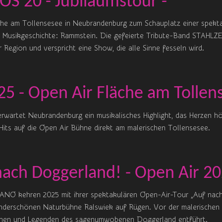
OS 20 - Jubiläumstour -
che am Tollensesee in Neubrandenburg zum Schauplatz einer spekt
n Musikgeschichte: Rammstein. Die gefeierte Tribute-Band STAHLZE
 Region und verspricht eine Show, die alle Sinne fesseln wird.
5 - Open Air Fläche am Tollen
erwartet Neubrandenburg ein musikalisches Highlight, das Herzen h
 Hits auf die Open Air Bühne direkt am malerischen Tollensesee.
ach Doggerland! - Open Air 2
NO kehren 2025 mit ihrer spektakulären Open-Air-Tour „Auf nac
wunderschönen Naturbühne Ralswiek auf Rügen. Vor der malerischen 
Mythen und Legenden des sagenumwobenen Doggerland entführt.