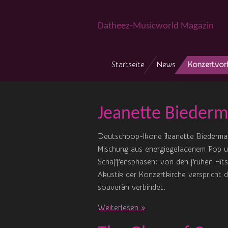
Zum
Hauptinhalt
Datheez-Musicworld Magazin
springen
Startseite
News
Konzertvor
Jeanette Biederm
Deutschpop-Ikone Jeanette Biederman
Mischung aus energiegeladenem Pop un
Schaffensphasen: von den frühen Hits
Akustik der Konzertkirche verspricht 
souverän verbindet.
Weiterlesen »