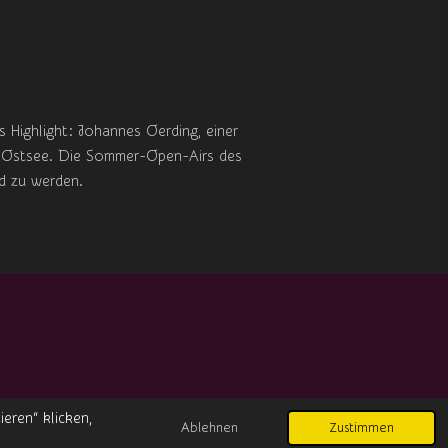
 Highlight: Johannes Oerding, einer
ie Ostsee. Die Sommer-Open-Airs des
nd zu werden.
Mit Unterstützung von
Webador
eren“ klicken,
Ablehnen
Zustimmen