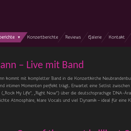
berichte
Konzertberichte
Reviews
Galerie
Kontakt
ann – Live mit Band
n kommt mit kompletter Band in die Konzertkirche Neubrandenburg
d intimen Momenten perfekt trägt. Erwartet eine Setlist zwischen
 („Rock My Life“, „Right Now“) über die deutschsprachige DNA-Ära 
dichte Atmosphäre, klare Vocals und viel Dynamik – ideal für eine K