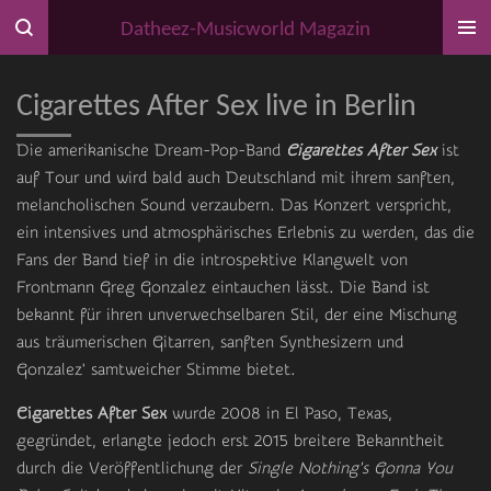
Zum
Datheez-Musicworld Magazin
Hauptinhalt
springen
Cigarettes After Sex live in Berlin
Die amerikanische Dream-Pop-Band
Cigarettes After Sex
ist
auf Tour und wird bald auch Deutschland mit ihrem sanften,
melancholischen Sound verzaubern. Das Konzert verspricht,
ein intensives und atmosphärisches Erlebnis zu werden, das die
Fans der Band tief in die introspektive Klangwelt von
Frontmann Greg Gonzalez eintauchen lässt. Die Band ist
bekannt für ihren unverwechselbaren Stil, der eine Mischung
aus träumerischen Gitarren, sanften Synthesizern und
Gonzalez' samtweicher Stimme bietet.
Cigarettes After Sex
wurde 2008 in El Paso, Texas,
gegründet, erlangte jedoch erst 2015 breitere Bekanntheit
durch die Veröffentlichung der
Single Nothing's Gonna You