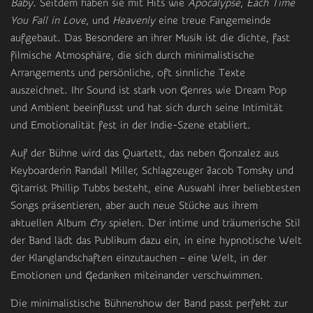
Baby
. Seitdem haben sie mit Hits wie
Apocalypse
,
Each Time
You Fall in Love
, und
Heavenly
eine treue Fangemeinde
aufgebaut. Das Besondere an ihrer Musik ist die dichte, fast
filmische Atmosphäre, die sich durch minimalistische
Arrangements und persönliche, oft sinnliche Texte
auszeichnet. Ihr Sound ist stark von Genres wie Dream Pop
und Ambient beeinflusst und hat sich durch seine Intimität
und Emotionalität fest in der Indie-Szene etabliert.
Auf der Bühne wird das Quartett, das neben Gonzalez aus
Keyboarderin Randall Miller, Schlagzeuger Jacob Tomsky und
Gitarrist Phillip Tubbs besteht, eine Auswahl ihrer beliebtesten
Songs präsentieren, aber auch neue Stücke aus ihrem
aktuellen Album
Cry
spielen. Der intime und träumerische Stil
der Band lädt das Publikum dazu ein, in eine hypnotische Welt
der Klanglandschaften einzutauchen – eine Welt, in der
Emotionen und Gedanken miteinander verschwimmen.
Die minimalistische Bühnenshow der Band passt perfekt zur