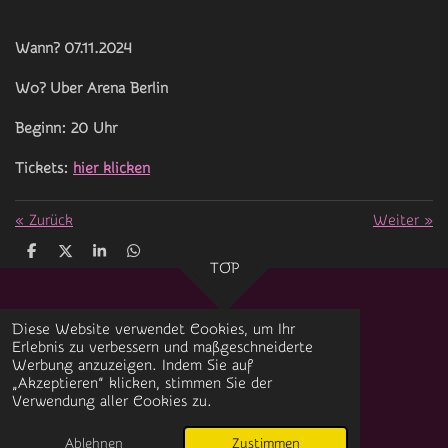
Wann? 07.11.2024
Wo? Uber Arena Berlin
Beginn: 20 Uhr
Tickets:
hier klicken
«
Zurück
Weiter
»
T
T
T
T
TOP
e
e
e
e
i
i
i
i
l
l
l
l
e
e
e
e
Diese Website verwendet Cookies, um Ihr
n
n
n
n
Erlebnis zu verbessern und maßgeschneiderte
Impressum
Werbung anzuzeigen. Indem Sie auf
„Akzeptieren“ klicken, stimmen Sie der
Datenschutz
Verwendung aller Cookies zu.
© 2024 Datheez-Musicworld Magazin
Mit Unterstützung von
Webador
Ablehnen
Zustimmen