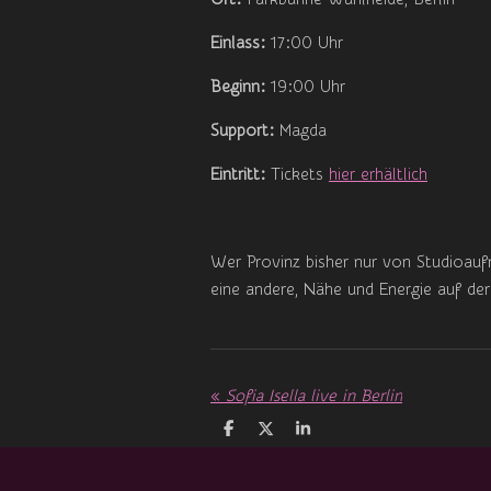
Einlass:
17:00 Uhr
Beginn:
19:00 Uhr
Support:
Magda
Eintritt:
Tickets
hier erhältlich
Wer Provinz bisher nur von Studioaufn
eine andere, Nähe und Energie auf der
«
Sofia Isella live in Berlin
T
T
T
e
e
e
i
i
i
l
l
l