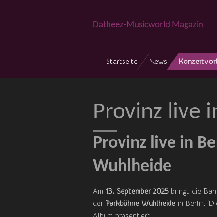
Zum
Hauptinhalt
Datheez-Musicworld Magazin
springen
Startseite
News
Konzertvor
Provinz live
Provinz live in B
Wuhlheide
Am
13. September 2025
bringt die Ba
der
Parkbühne Wuhlheide
in Berlin. D
Album präsentiert.