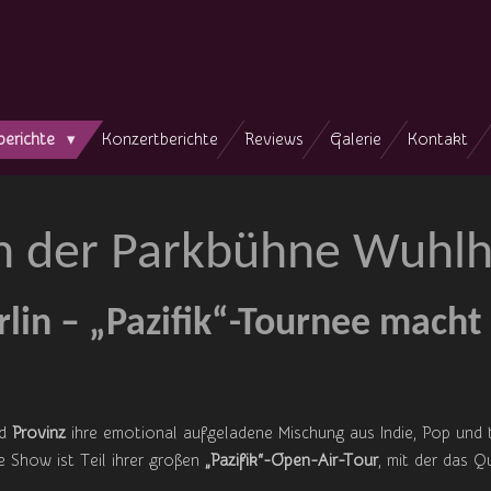
berichte
Konzertberichte
Reviews
Galerie
Kontakt
 in der Parkbühne Wuhl
erlin – „Pazifik“-Tournee macht 
nd
Provinz
ihre emotional aufgeladene Mischung aus Indie, Pop und 
ie Show ist Teil ihrer großen
„Pazifik“-Open-Air-Tour
, mit der das 