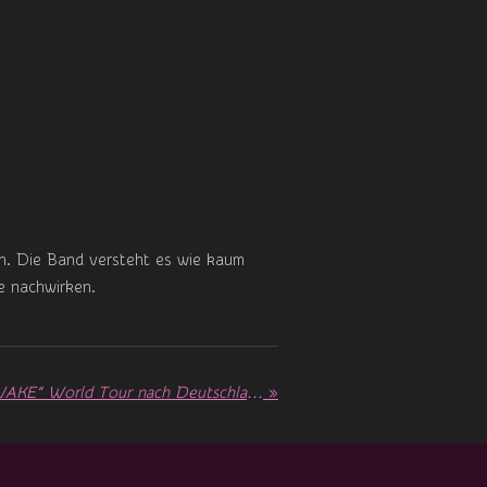
en. Die Band versteht es wie kaum
e nachwirken.
WONHO bringt „STAY AWAKE“ World Tour nach Deutschland
»