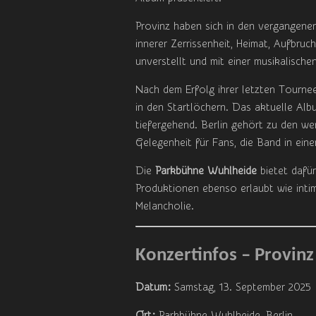
Provinz haben sich in den vergangenen
innerer Zerrissenheit, Heimat, Aufbruc
unverstellt und mit einer musikalisch
Nach dem Erfolg ihrer letzten Tournee
in den Startlöchern. Das aktuelle Album
tiefergehend. Berlin gehört zu den we
Gelegenheit für Fans, die Band in eine
Die
Parkbühne Wuhlheide
bietet dafü
Produktionen ebenso erlaubt wie inti
Melancholie.
Konzertinfos – Provinz 
Datum:
Samstag, 13. September 2025
Ort:
Parkbühne Wuhlheide, Berlin