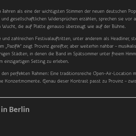
 Jahren als eine der wichtigsten Stimmen der neuen deutschen Popm
h und gesellschaftlichen Widersprüchen erzählen, sprechen sie vor al
en Wucht, die auf Platte genauso überzeugt wie auf der Bühne.
 und zahlreichen Festivalauftritten, unter anderem als Headliner, s
 „Pazifik“ zeigt Provinz gereifter, aber weiterhin nahbar – musikali
nigen Städten, in denen die Band im Spätsommer unter freiem Himm
m einzigartigen Setting zu erleben.
r den perfekten Rahmen: Eine traditionsreiche Open-Air-Location 
me Konzertmomente. Genau dieser Kontrast passt zu Provinz – zwis
in Berlin