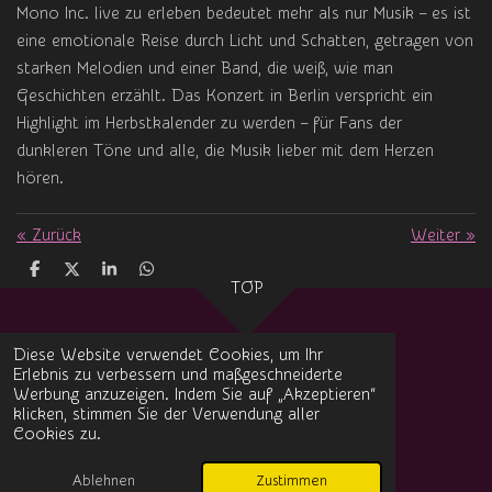
Mono Inc. live zu erleben bedeutet mehr als nur Musik – es ist
eine emotionale Reise durch Licht und Schatten, getragen von
starken Melodien und einer Band, die weiß, wie man
Geschichten erzählt. Das Konzert in Berlin verspricht ein
Highlight im Herbstkalender zu werden – für Fans der
dunkleren Töne und alle, die Musik lieber mit dem Herzen
hören.
«
Zurück
Weiter
»
T
T
T
T
TOP
e
e
e
e
i
i
i
i
l
l
l
l
e
e
e
e
Diese Website verwendet Cookies, um Ihr
n
n
n
n
Erlebnis zu verbessern und maßgeschneiderte
Impressum
Werbung anzuzeigen. Indem Sie auf „Akzeptieren“
klicken, stimmen Sie der Verwendung aller
Datenschutz
Cookies zu.
© 2024 Datheez-Musicworld Magazin
Mit Unterstützung von
Webador
Ablehnen
Zustimmen