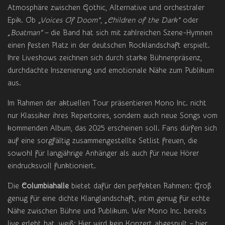
Atmosphäre zwischen Gothic, Alternative und orchestraler
Epik. Ob
„Voices Of Doom“
,
„Children of the Dark“
oder
„Boatman“
– die Band hat sich mit zahlreichen Szene-Hymnen
einen festen Platz in der deutschen Rocklandschaft erspielt.
Ihre Liveshows zeichnen sich durch starke Bühnenpräsenz,
durchdachte Inszenierung und emotionale Nähe zum Publikum
aus.
Im Rahmen der aktuellen Tour präsentieren Mono Inc. nicht
nur Klassiker ihres Repertoires, sondern auch neue Songs vom
kommenden Album, das 2025 erscheinen soll. Fans dürfen sich
auf eine sorgfältig zusammengestellte Setlist freuen, die
sowohl für langjährige Anhänger als auch für neue Hörer
eindrucksvoll funktioniert.
Die
Columbiahalle
bietet dafür den perfekten Rahmen: Groß
genug für eine dichte Klanglandschaft, intim genug für echte
Nähe zwischen Bühne und Publikum. Wer Mono Inc. bereits
live erlebt hat, weiß: Hier wird kein Konzert abgespult – hier