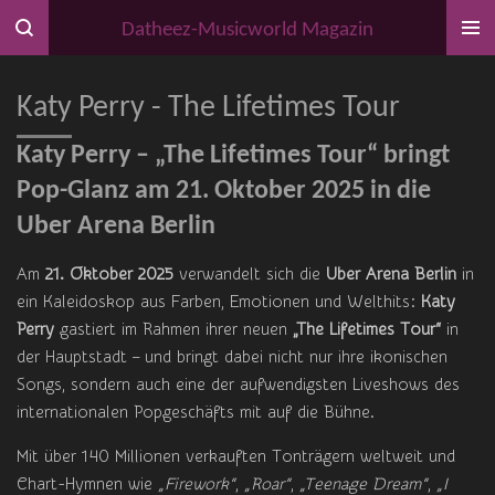
Zum
Datheez-Musicworld Magazin
Hauptinhalt
springen
Katy Perry - The Lifetimes Tour
Katy Perry – „The Lifetimes Tour“ bringt
Pop-Glanz am 21. Oktober 2025 in die
Uber Arena Berlin
Am
21. Oktober 2025
verwandelt sich die
Uber Arena Berlin
in
ein Kaleidoskop aus Farben, Emotionen und Welthits:
Katy
Perry
gastiert im Rahmen ihrer neuen
„The Lifetimes Tour“
in
der Hauptstadt – und bringt dabei nicht nur ihre ikonischen
Songs, sondern auch eine der aufwendigsten Liveshows des
internationalen Popgeschäfts mit auf die Bühne.
Mit über 140 Millionen verkauften Tonträgern weltweit und
Chart-Hymnen wie
„Firework“
,
„Roar“
,
„Teenage Dream“
,
„I