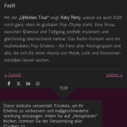
Fazit
Mit der
„Lifetimes Tour“
zeigt
Katy Perry
, warum sie auch 2025
noch ganz oben im globalen Pop-Olymp steht. Eine Show
zwischen Glamour und Tiefgang, perfekt inszeniert und
gleichzeitig überraschend nahbar. Das Berlin-Konzert wird ein
multimediales Pop-Erlebnis – für Fans aller Altersgruppen und
alle, die sich für einen Abend von Musik, Licht und Emotionen
mitreißen lassen wollen.
«
Zurück
Weiter
»
T
T
T
T
TOP
e
e
e
e
i
i
i
i
l
l
l
l
e
e
e
e
Diese Website verwendet Cookies, um Ihr
n
n
n
n
Erlebnis zu verbessern und maßgeschneiderte
Impressum
Werbung anzuzeigen. Indem Sie auf „Akzeptieren“
klicken, stimmen Sie der Verwendung aller
Datenschutz
Cookies zu.