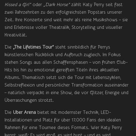
Kissed a Girl“
oder
„Dark Horse“
zählt Katy Perry seit fast
zwei Jahrzehnten zu den erfolgreichsten Popstars unserer
Zeit. Ihre Konzerte sind weit mehr als reine Musikshows – sie
sind Erlebnisse voller Theatralik, Storytelling und visueller
Kreativität.
Die
„The Lifetimes Tour“
steht sinnbildlich für Perrys
künstlerischen Rückblick und Aufbruch zugleich. Im Fokus
stehen Songs aus allen Schaffensphasen – von frühen Club-
Hits bis hin zu emotional gereiften Titeln ihres aktuellen
Albums. Thematisch setzt sich die Tour mit Lebenszyklen,
Selbstreflexion und persönlicher Transformation auseinander
– natürlich verpackt in eine Show, die vor Glitzer, Energie und
Überraschungen strotzt.
Die
Uber Arena
bietet mit modernster Technik, LED-
Installationen und Platz für über 17.000 Fans den idealen
Rahmen für eine Tournee dieses Formats. Wer Katy Perry
kennt, weiß: Es wird groß, es wird bunt – und es wird