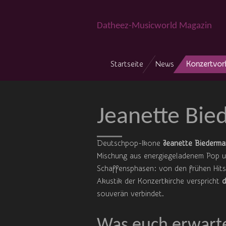
Zum
Hauptinhalt
Datheez-Musicworld Magazin
springen
Startseite
News
Konzertvor
Jeanette Bie
Deutschpop-Ikone
Jeanette Biederm
Mischung aus energiegeladenem Pop un
Schaffensphasen: von den frühen Hits
Akustik der Konzertkirche verspricht
d
souverän verbindet.
Was euch erwart