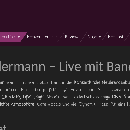
berichte
Konzertberichte
Reviews
Galerie
Kontakt
dermann – Live mit Ban
ann
kommt mit kompletter Band in die
Konzertkirche Neubrandenbu
d intimen Momenten perfekt trägt. Erwartet eine Setlist zwische
 (
„Rock My Life“
,
„Right Now“
) über die
deutschsprachige DNA-Ära
ichte Atmosphäre
, klare Vocals und viel Dynamik – ideal für eine 
et