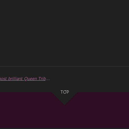
The Glory of Queen - One of the most brilliant Queen Tribute Shows
TOP