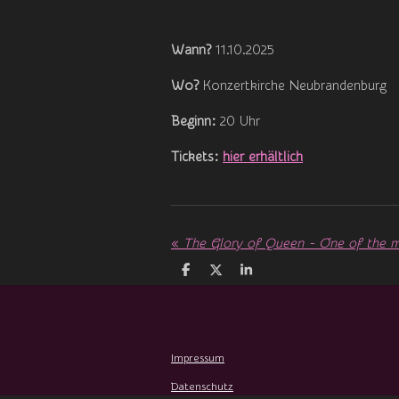
Wann?
11.10.2025
Wo?
Konzertkirche Neubrandenburg
Beginn:
20 Uhr
Tickets:
hier erhältlich
«
T
T
T
e
e
e
i
i
i
l
l
l
e
e
e
n
n
n
Impressum
Datenschutz