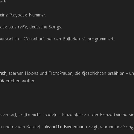
keine Playback-Nummer.
ack plus reife, deutsche Songs.
persönlich – Gänsehaut bei den Balladen ist programmiert.
nch
, starken Hooks und Frontfrauen, die Geschichten erzählen – und
tik
erleben wollen.
 sein will, sollte nicht trödeln – Einzelplätze in der Konzertkirche 
n und neuem Kapitel –
Jeanette Biedermann
zeigt, warum ihre Songs