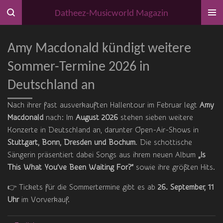
Zum
Datheez-Musicworld Magazin
Hauptinhalt
springen
Amy Macdonald kündigt weitere
Sommer-Termine 2026 in
Deutschland an
Nach ihrer fast ausverkauften Hallentour im Februar legt
Amy
Macdonald
nach: Im
August 2026
stehen sieben weitere
Konzerte in Deutschland an, darunter Open-Air-Shows in
Stuttgart, Bonn, Dresden und Bochum
. Die schottische
Sängerin präsentiert dabei Songs aus ihrem neuen Album
„Is
This What You’ve Been Waiting For?“
sowie ihre größten Hits.
👉 Tickets für die Sommertermine gibt es ab
26. September, 11
Uhr
im Vorverkauf.