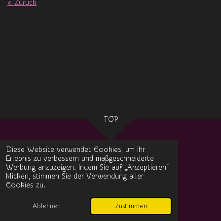
«
Zurück
TOP
Diese Website verwendet Cookies, um Ihr
Erlebnis zu verbessern und maßgeschneiderte
Impressum
Werbung anzuzeigen. Indem Sie auf „Akzeptieren“
klicken, stimmen Sie der Verwendung aller
Datenschutz
Cookies zu.
© 2024 Datheez-Musicworld Magazin
Mit Unterstützung von
Webador
Ablehnen
Zustimmen