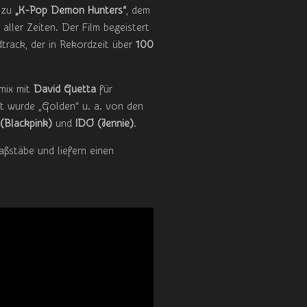
 zu
„K-Pop Demon Hunters“
, dem
 aller Zeiten. Der Film begeistert
rack, der in Rekordzeit über
100
mix mit
David Guetta
für
rt wurde „Golden“ u. a. von den
Blackpink)
und
IDO (Jennie)
.
ßstäbe und liefern einen