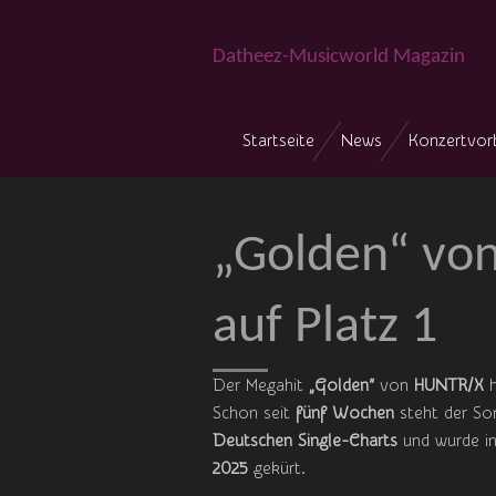
Zum
Hauptinhalt
Datheez-Musicworld Magazin
springen
Startseite
News
Konzertvor
„Golden“ vo
auf Platz 1
Der Megahit
„Golden“
von
HUNTR/X
h
Schon seit
fünf Wochen
steht der So
Deutschen Single-Charts
und wurde in
2025
gekürt.