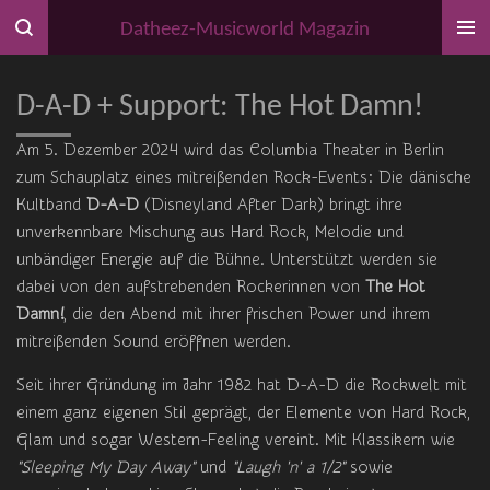
Zum
Datheez-Musicworld Magazin
Hauptinhalt
springen
D-A-D + Support: The Hot Damn!
Am 5. Dezember 2024 wird das Columbia Theater in Berlin
zum Schauplatz eines mitreißenden Rock-Events: Die dänische
Kultband
D-A-D
(Disneyland After Dark) bringt ihre
unverkennbare Mischung aus Hard Rock, Melodie und
unbändiger Energie auf die Bühne. Unterstützt werden sie
dabei von den aufstrebenden Rockerinnen von
The Hot
Damn!
, die den Abend mit ihrer frischen Power und ihrem
mitreißenden Sound eröffnen werden.
Seit ihrer Gründung im Jahr 1982 hat D-A-D die Rockwelt mit
einem ganz eigenen Stil geprägt, der Elemente von Hard Rock,
Glam und sogar Western-Feeling vereint. Mit Klassikern wie
"Sleeping My Day Away"
und
"Laugh 'n' a 1/2"
sowie