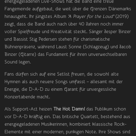
energiegeladenen Live-Shows hat die Band eine treue
Fangemeinde aufgebaut, die weit über die Grenzen Dänemarks
hinausgeht. Ihr jüngstes Album
"A Prayer for the Loud"
(2019)
zeigt, dass die Band auch nach über 40 Jahren noch immer
voller Spielfreude und Kreativität steckt. Sänger Jesper Binzer
und Bassist Stig Pedersen stehen für charismatische
Bühnenpräsenz, während Laust Sonne (Schlagzeug) und Jacob
Binzer (Gitarre) das Fundament für ihren unverwechselbaren
Sound legen.
Fans dürfen sich auf eine Setlist freuen, die sowohl alte
Hymnen als auch neuere Songs umfasst – allesamt mit der
Energie, die D-A-D zu einem Garant für unvergessliche
Konzertabende macht.
Als Support-Act heizen
The Hot Damn!
das Publikum schon
vor D-A-D kräftig ein. Das britische Quartett, bestehend aus
energiegeladenen Musikerinnen, kombiniert klassische Rock-
Elemente mit einer modernen, punkigen Note. Ihre Shows sind